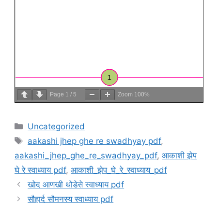
Page
1
/
5
Zoom
100%
Categories
Uncategorized
Tags
aakashi jhep ghe re swadhyay pdf
,
aakashi_jhep_ghe_re_swadhyay_pdf
,
आकाशी झेप
घे रे स्वाध्याय pdf
,
आकाशी_झेप_घे_रे_स्वाध्याय_pdf
खोद आणखी थोडेसे स्वाध्याय pdf
सौहार्द सौमनस्य स्वाध्याय pdf