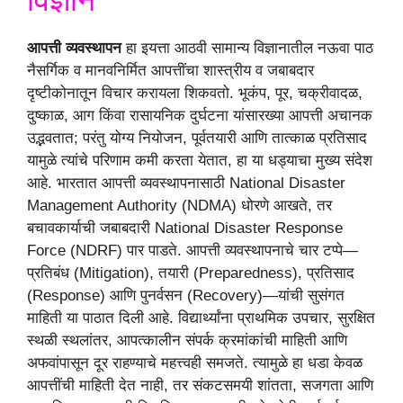
आपत्ती व्यवस्थापन
हा इयत्ता आठवी सामान्य विज्ञानातील नऊवा पाठ
नैसर्गिक व मानवनिर्मित आपत्तींचा शास्त्रीय व जबाबदार
दृष्टीकोनातून विचार करायला शिकवतो. भूकंप, पूर, चक्रीवादळ,
दुष्काळ, आग किंवा रासायनिक दुर्घटना यांसारख्या आपत्ती अचानक
उद्भवतात; परंतु योग्य नियोजन, पूर्वतयारी आणि तात्काळ प्रतिसाद
यामुळे त्यांचे परिणाम कमी करता येतात, हा या धड्याचा मुख्य संदेश
आहे. भारतात आपत्ती व्यवस्थापनासाठी National Disaster
Management Authority (NDMA) धोरणे आखते, तर
बचावकार्याची जबाबदारी National Disaster Response
Force (NDRF) पार पाडते. आपत्ती व्यवस्थापनाचे चार टप्पे—
प्रतिबंध (Mitigation), तयारी (Preparedness), प्रतिसाद
(Response) आणि पुनर्वसन (Recovery)—यांची सुसंगत
माहिती या पाठात दिली आहे. विद्यार्थ्यांना प्राथमिक उपचार, सुरक्षित
स्थळी स्थलांतर, आपत्कालीन संपर्क क्रमांकांची माहिती आणि
अफवांपासून दूर राहण्याचे महत्त्वही समजते. त्यामुळे हा धडा केवळ
आपत्तींची माहिती देत नाही, तर संकटसमयी शांतता, सजगता आणि