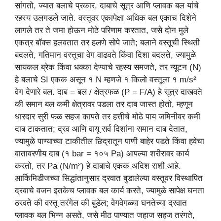
सांगतो, ज्यात बलाचे प्रकार, दाबाचे सूत्र आणि प्लावक बल यांचे
रहस्य उलगडले जाते. वस्तूवर एकापेक्षा अधिक बल एकाच दिशेने
लागले तर ते जमा होऊन मोठे परिणाम करतात, जसे दोन मुले
एकत्र बॉक्स हलवतात तर हलणे सोपे जाते; बलाने वस्तूची स्थिती
बदलते, गतिमान वस्तूचा वेग वाढवते किंवा दिशा बदलते, ज्यामुळे
सायकल ब्रेक किंवा धक्का देण्याचे रहस्य समजते, तर न्यूटन (N)
हे बलाचे SI एकक असून १ N म्हणजे १ किलो वस्तूला १ m/s²
वेग देणारे बल. दाब = बल / क्षेत्रफळ (P = F/A) हे सूत्र दाखवते
की समान बल कमी क्षेत्रावर पडला तर दाब जास्त होतो, म्हणून
धारदार सुरी फळ सहज कापते तर हत्तीचे मोठे पाय जमिनीवर कमी
दाब टाकतात; द्रव आणि वायू सर्व दिशांना समान दाब देतात,
ज्यामुळे पाण्याच्या टाकीतील छिद्रातून पाणी बाहेर पडते किंवा हवेचा
वातावरणीय दाब (१ bar = १०५ Pa) आपल्या शरीरावर कार्य
करतो, तर Pa (N/m²) हे दाबाचे एकक अदिश राशी आहे.
आर्किमिडीजच्या सिद्धांतानुसार द्रवात बुडालेल्या वस्तूवर विस्थापित
द्रवाचे वजन इतकेच प्लावक बल कार्य करते, ज्यामुळे सापेक्ष घनता
ठरवते की वस्तू तरंगेल की बुडेल; वेगवेगळ्या घनतेच्या द्रवात
प्लावक बल भिन्न असते, जसे मीठ पाण्यात जहाज सहज तरंगते,